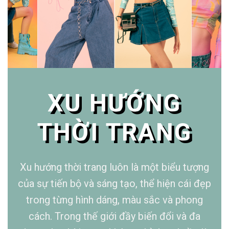
cách. Trong thế giới đầy biến đổi và đa
dạng này, thời trang không chỉ đơn thuần là
cách bạn ăn mặc, mà còn là một cách để
bạn kể về chính mình, để bạn thể hiện sự cá
tính và phản ánh xu hướng xã hội.
NHỮNG XU HƯỚNG ĐANG HOT HIỆN NAY