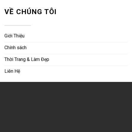
Minh, Việt Nam
Hotline:
097.301.0623
Email:
info.catchup.vn@gmail.com
8/9/2026, 11:35:51 AM