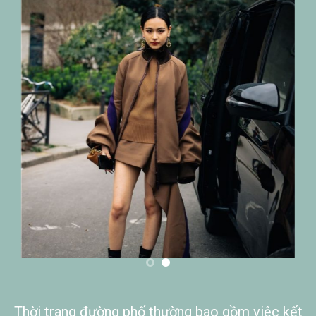
Thời trang đường phố thường bao gồm việc kết
hợp các loại áo, quần, giày, và phụ kiện để tạo
ra một trang phục sáng tạo và độc đáo. Người
ta thường tự do thể hiện chính mình thông qua
cách ăn mặc, và đây là cơ hội để thể hiện sự
sáng tạo trong việc lựa chọn trang phục. Ưa
chuộng các loại áo phông, áo khoác bomber,
quần jeans rách, giày thể thao, và nhiều phụ kiện
như kính râm, nón lưỡi trai, và túi xách đậm cá
tính…..
ĐA DẠNG THỜI TRANG ĐƯỜNG PHỐ