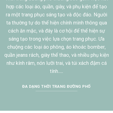
GÓC CHIA SẺ
THỜI TRANG & LÀM ĐẸP