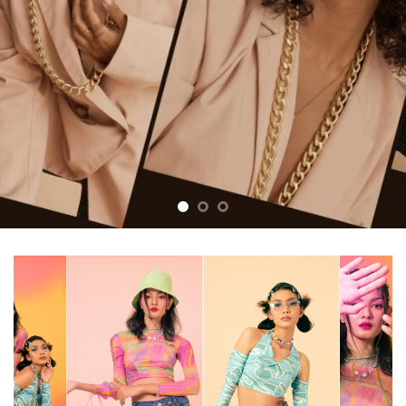
XU HƯỚNG
THỜI TRANG
Xu hướng thời trang luôn là một biểu tượng
của sự tiến bộ và sáng tạo, thể hiện cái đẹp
trong từng hình dáng, màu sắc và phong