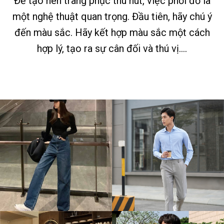
CÁCH PHỐI ĐỒ
Hãy tạo nên phong cách riêng
DÀNH RIÊNG BẠN
của bạn và thể hiện nó một
cách tự tin.
PHONG CÁCH THỜI TRANG