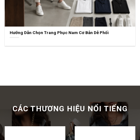
CATCHUP
Kênh chia sẻ và trao đổi thông tin, xu hướng, bộ sưu tập thời
trang và làm đẹp cao cấp, cùng các thông tin về nhân vật và