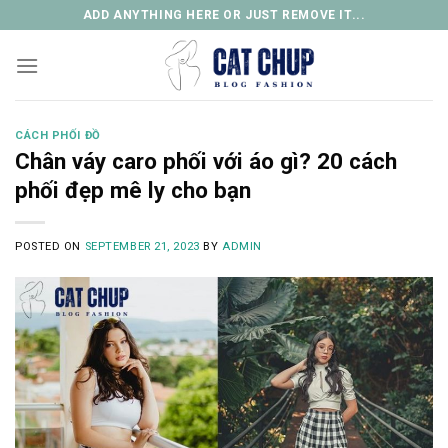
Skip
ADD ANYTHING HERE OR JUST REMOVE IT...
to
content
CÁCH PHỐI ĐỒ
Chân váy caro phối với áo gì? 20 cách
phối đẹp mê ly cho bạn
POSTED ON
SEPTEMBER 21, 2023
BY
ADMIN