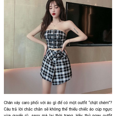
Chân váy caro phối với áo gì để có một outfit “chặt chém”?
Câu trả lời chắc chắn sẽ không thể thiếu chiếc áo cúp ngực
vừa quyến rũ, sexy mà lại thời trang. Hãy thử ngay outfit