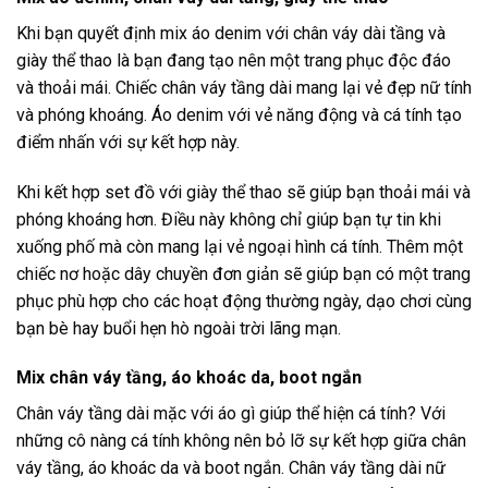
Khi bạn quyết định mix áo denim với chân váy dài tầng và
giày thể thao là bạn đang tạo nên một trang phục độc đáo
và thoải mái. Chiếc chân váy tầng dài mang lại vẻ đẹp nữ tính
và phóng khoáng. Áo denim với vẻ năng động và cá tính tạo
điểm nhấn với sự kết hợp này.
Khi kết hợp set đồ với giày thể thao sẽ giúp bạn thoải mái và
phóng khoáng hơn. Điều này không chỉ giúp bạn tự tin khi
xuống phố mà còn mang lại vẻ ngoại hình cá tính. Thêm một
chiếc nơ hoặc dây chuyền đơn giản sẽ giúp bạn có một trang
phục phù hợp cho các hoạt động thường ngày, dạo chơi cùng
bạn bè hay buổi hẹn hò ngoài trời lãng mạn.
Mix chân váy tầng, áo khoác da, boot ngắn
Chân váy tầng dài mặc với áo gì giúp thể hiện cá tính? Với
những cô nàng cá tính không nên bỏ lỡ sự kết hợp giữa chân
váy tầng, áo khoác da và boot ngắn. Chân váy tầng dài nữ