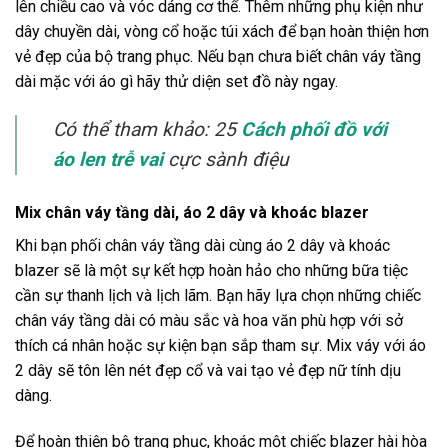
lên chiều cao và vóc dáng cơ thể. Thêm những phụ kiện như
dây chuyền dài, vòng cổ hoặc túi xách để bạn hoàn thiện hơn
vẻ đẹp của bộ trang phục. Nếu bạn chưa biết chân váy tầng
dài mặc với áo gì hãy thử diện set đồ này ngay.
Có thể tham khảo:
25
Cách phối đồ với
áo len trễ vai
cực sành điệu
Mix chân váy tầng dài, áo 2 dây và khoác blazer
Khi bạn phối chân váy tầng dài cùng áo 2 dây và khoác
blazer sẽ là một sự kết hợp hoàn hảo cho những bữa tiệc
cần sự thanh lịch và lịch lãm. Bạn hãy lựa chọn những chiếc
chân váy tầng dài có màu sắc và hoa văn phù hợp với sở
thích cá nhân hoặc sự kiện bạn sắp tham sự. Mix váy với áo
2 dây sẽ tôn lên nét đẹp cổ và vai tạo vẻ đẹp nữ tính dịu
dàng.
Để hoàn thiện bộ trang phục, khoác một chiếc blazer hài hòa