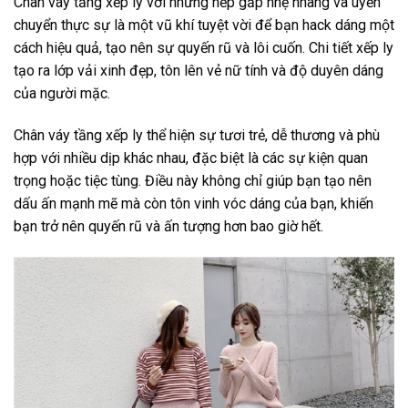
Chân váy tầng xếp ly với những nếp gấp nhẹ nhàng và uyển
chuyển thực sự là một vũ khí tuyệt vời để bạn hack dáng một
cách hiệu quả, tạo nên sự quyến rũ và lôi cuốn. Chi tiết xếp ly
tạo ra lớp vải xinh đẹp, tôn lên vẻ nữ tính và độ duyên dáng
của người mặc.
Chân váy tầng xếp ly thể hiện sự tươi trẻ, dễ thương và phù
hợp với nhiều dịp khác nhau, đặc biệt là các sự kiện quan
trọng hoặc tiệc tùng. Điều này không chỉ giúp bạn tạo nên
dấu ấn mạnh mẽ mà còn tôn vinh vóc dáng của bạn, khiến
bạn trở nên quyến rũ và ấn tượng hơn bao giờ hết.