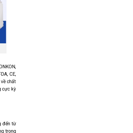
HONKON,
FDA, CE,
 về chất
g cực kỳ
g đến từ
g trong