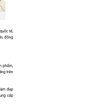
quốc tế,
ín, đồng
ản phẩm,
ãng trên
làm đẹp
cung cấp