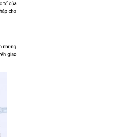
c tế của
pháp cho
ấp những
yển giao