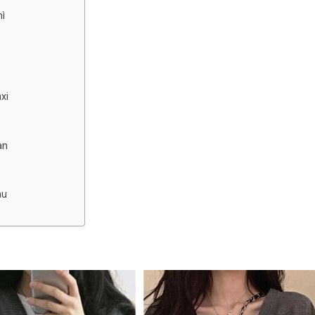
ì
xi
an
àu