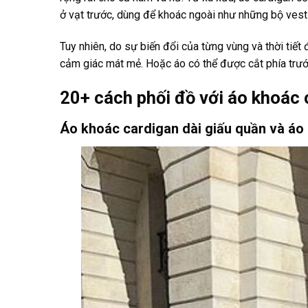
ở vạt trước, dùng để khoác ngoài như những bộ vest
Tuy nhiên, do sự biến đổi của từng vùng và thời tiết
cảm giác mát mẻ. Hoặc áo có thể được cắt phía trư
20+ cách phối đồ với áo khoác c
Áo khoác cardigan dài giấu quần và áo