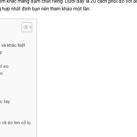
item khác mang đậm chất riêng. Dưới đây là 20 cách phối đồ với 
 hợp nhất định bạn nên tham khảo một lần.
 và khác biệt
p
ắt eo
an
c tay
 và áo len cổ lọ