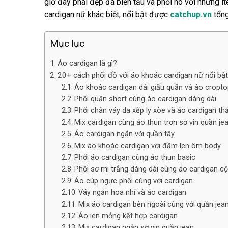
giờ đây phái đẹp đã biến tấu và phối nó với những 
cardigan nữ khác biệt, nổi bật được
catchup.vn
tổng
Mục lục
Áo cardigan là gì?
20+ cách phối đồ với áo khoác cardigan nữ nổi bật
Áo khoác cardigan dài giấu quần và áo cropto
Phối quần short cùng áo cardigan dáng dài
Phối chân váy da xếp ly xòe và áo cardigan th
Mix cardigan cùng áo thun trơn sơ vin quần je
Áo cardigan ngắn với quần tây
Mix áo khoác cardigan với đầm len ôm body
Phối áo cardigan cùng áo thun basic
Phối sơ mi trắng dáng dài cùng áo cardigan cộ
Áo cúp ngực phối cùng với cardigan
Váy ngắn hoa nhí và áo cardigan
Mix áo cardigan bên ngoài cùng với quần jean
Áo len mỏng kết hợp cardigan
Mix cardigan ngắn sơ vin quần jean