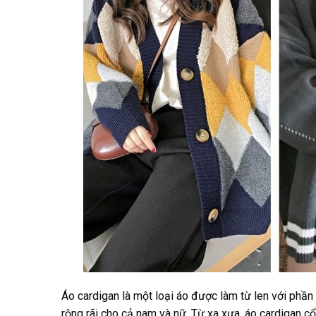
Áo cardigan là một loại áo được làm từ len với phầ
rộng rãi cho cả nam và nữ. Từ xa xưa, áo cardigan cổ 