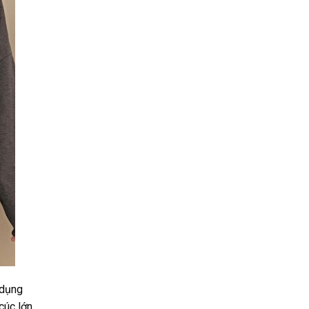
 dụng
cúc lớn